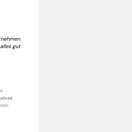
ernehmen.
alles gut
en
gslose
sten