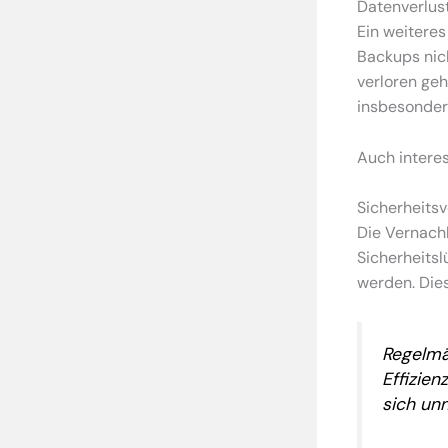
Datenverlus
Ein weiteres
Backups nic
verloren geh
insbesonder
Auch interes
Sicherheits
Die Vernachl
Sicherheits
werden. Die
Regelmä
Effizie
sich unn