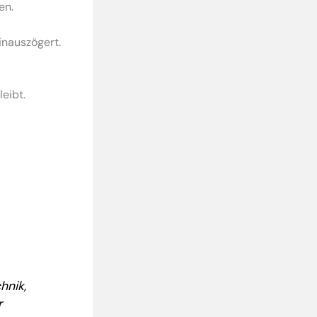
en.
inauszögert.
eibt.
hnik,
r