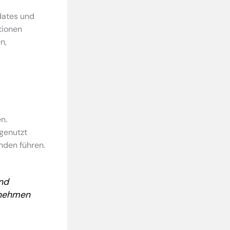
pdates und
tionen
n,
n.
genutzt
nden führen.
nd
rnehmen