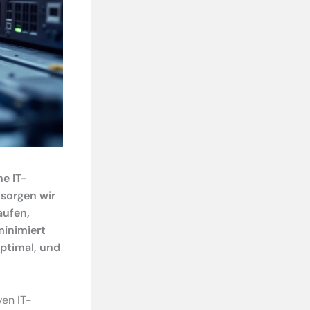
he IT-
 sorgen wir
aufen,
minimiert
ptimal, und
ven IT-