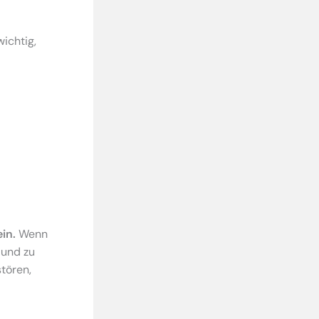
ichtig,
in.
Wenn
 und zu
stören,