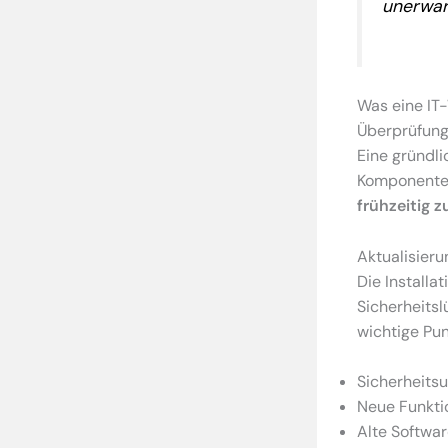
unerwar
Was eine IT
Überprüfung
Eine gründli
Komponenten
frühzeitig z
Aktualisier
Die Installa
Sicherheitsl
wichtige Pun
Sicherheitsu
Neue Funkti
Alte Softwa