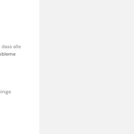
 dass alle
robleme
einige