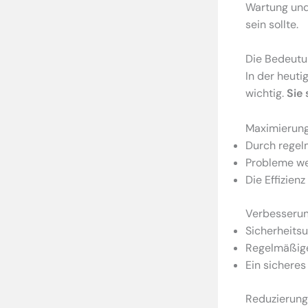
Wartung und 
sein sollte.
Die Bedeutu
In der heuti
wichtig.
Sie 
Maximierung
Durch regelm
Probleme we
Die Effizien
Verbesserun
Sicherheits
Regelmäßige
Ein sichere
Reduzierung 