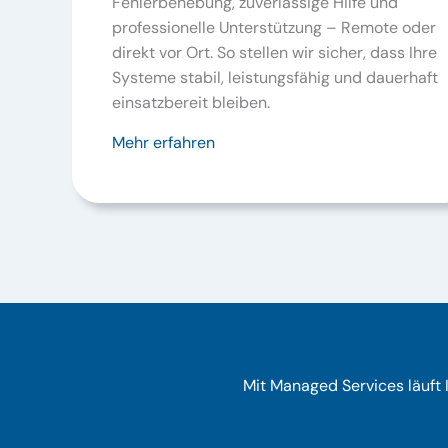
Fehlerbehebung, zuverlässige Hilfe und
professionelle Unterstützung – Remote oder
direkt vor Ort. So stellen wir sicher, dass Ihre
Systeme stabil, leistungsfähig und dauerhaft
einsatzbereit bleiben.
Mehr erfahren
Mit Managed Services läuft 