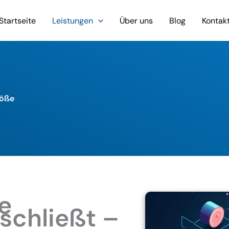
Startseite
Leistungen
Über uns
Blog
Kontak
röße
ie
schließt –