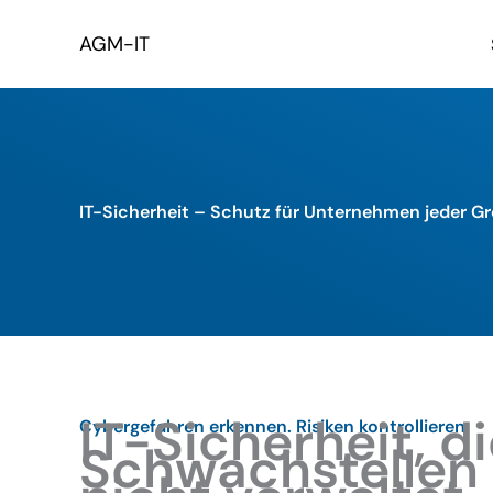
Zum
Inhalt
AGM-IT
springen
IT-Sicherheit – Schutz für Unternehmen jeder G
IT-Sicherheit, d
Cybergefahren erkennen. Risiken kontrollieren.
Schwachstellen 